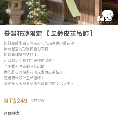
1
/
4
臺灣花磚限定 【 風鈴皮革吊飾 】
設計靈感來自台灣老房子的馬賽克拼貼花磚，
擁有豐富的形狀與色彩表情；
從這些細膩的裝飾中，
可以感受到我們想表達的溫度。
也承載著滿滿的時代記憶。
我們將台灣經典花磚元素與皮革結合，
透過現代設計重新詮釋，
讓更多人看見並認識台灣獨特的文化之美。
NT$249
NT$299
商品編號: