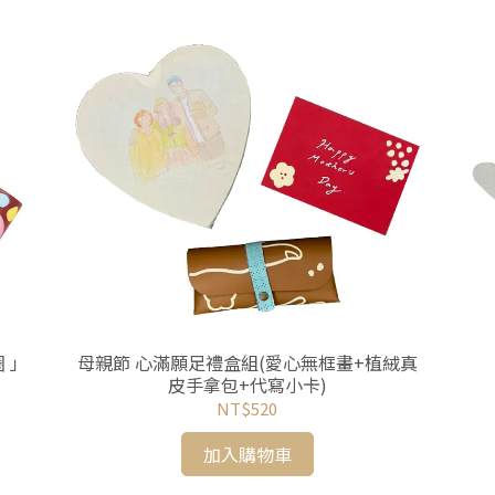
母親節 心滿願足禮盒組(愛心無框畫+植絨真
皮手拿包+代寫小卡)
NT$520
加入購物車