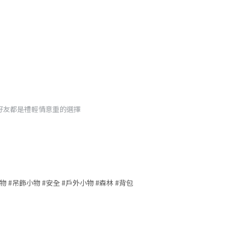
好友都是禮輕情意重的選擇
動物 #吊飾小物 #安全 #戶外小物 #森林 #背包