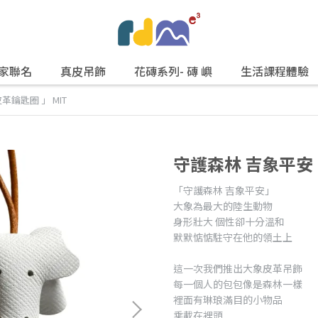
家聯名
真皮吊飾
花磚系列- 磚 嶼
生活課程體驗
革鑰匙圈 」 MIT
守護森林 吉象平安 
「守護森林 吉象平安」
大象為最大的陸生動物
身形壯大 個性卻十分溫和
默默惦惦駐守在他的領土上
這一次我們推出大象皮革吊飾
每一個人的包包像是森林一樣
裡面有琳琅滿目的小物品
乘載在裡頭