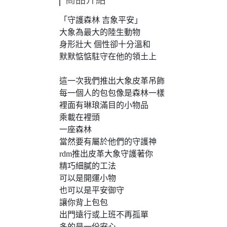
商品介紹
「守護森林 吉象平安」
大象為最大的陸生動物
身形壯大 個性卻十分溫和
默默惦惦駐守在他的領土上
這一次我們推出大象皮革吊飾
每一個人的包包像是森林一樣
裡面有琳琅滿目的小物品
乘載在裡頭
一座森林
當然要有屬於他們的守護神
rdm推出皮革大象守護著你
精巧細膩的工法
可以是開運小物
也可以是平安御守
讓你背上包包
出門遠行或上班不再孤單
多的是一份安心