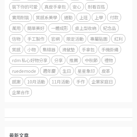
裝下你的可愛
真皮手拿包
安心
耐看百搭
實用耐裝
質感系美學
通勤
上班
上學
付款
萬用
簡單美好
一體成形
桌上型收納
紀念品
信物
手工製作
官網
限定活動
專屬貼圖
紅利
質感
小物
集線器
滑鼠墊
手拿包
手機掛繩
rdm 私心好物分享
分享
推薦
中秋節
禮物
ruedemode
週年慶
生日
星星象印
皮革
感謝
10月活動
11月活動
手作
企業家庭日
企業合作
最新文章