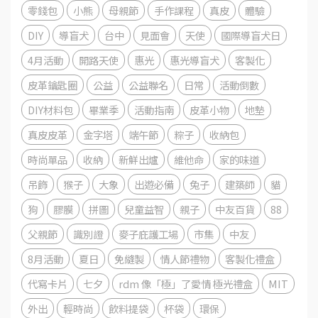
零錢包
小熊
母親節
手作課程
真皮
體驗
DIY
導盲犬
台中
見面會
天使
國際導盲犬日
4月活動
開路天使
惠光
惠光導盲犬
客製化
皮革鑰匙圈
公益
公益聯名
日常
活動倒數
DIY材料包
畢業季
活動指南
皮革小物
地墊
真皮皮革
金字塔
端午節
粽子
收納包
時尚單品
收納
新鮮出爐
維他命
家的味道
吊飾
猴子
大象
出遊必備
兔子
建築師
貓
狗
膠膜
拼圖
兒童益智
親子
中友百貨
88
父親節
識別證
麥子庇護工場
市集
中友
8月活動
夏日
免縫製
情人節禮物
客製化禮盒
代寫卡片
七夕
rdm 像「極」了愛情 極光禮盒
MIT
外出
輕時尚
飲料提袋
杯袋
環保